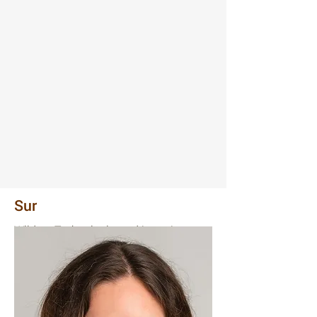
Sur
Wildcat Technologies a démarré en
Notre équipe
Apprendre encore plus
2010 avec l'idée de révolutionner
l'instrumentation de pyrolyse en
laboratoire et sur site de puits pour
l'industrie pétrolière et gazière. Avec
l'introduction de l'instrument de