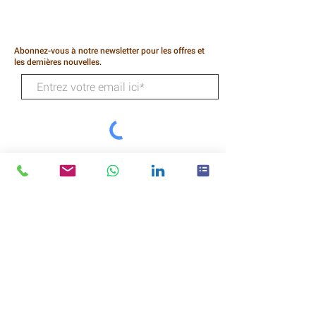
Abonnez-vous à notre newsletter pour les offres et
les dernières nouvelles.
S&#39;ABONNER
Technologies Wildcat
218, rue Higgins
Humble
Texas
77338
APPELEZ : (281) 540-3208