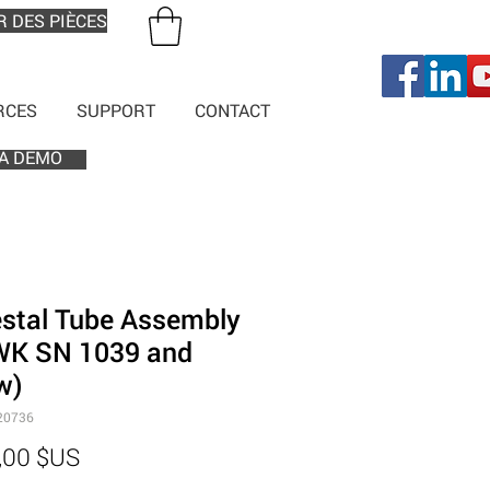
R DES PIÈCES
RCES
SUPPORT
CONTACT
A DEMO
stal Tube Assembly
WK SN 1039 and
w)
20736
Prix
,00 $US