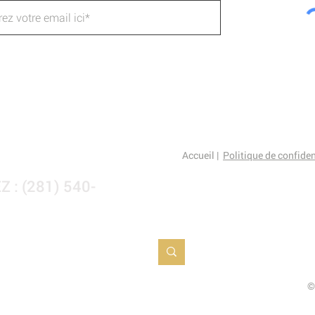
Accueil |
Politique de confide
 : (281) 540-
©