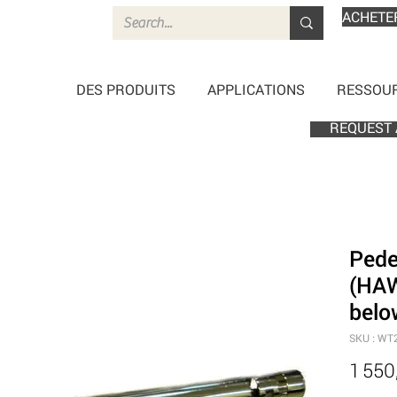
ACHETE
DES PRODUITS
APPLICATIONS
RESSOU
REQUEST 
Pede
(HA
belo
SKU : WT
1 550