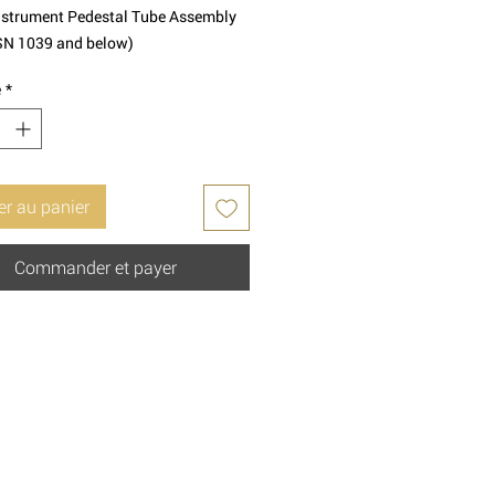
strument Pedestal Tube Assembly
N 1039 and below)
é
*
er au panier
Commander et payer