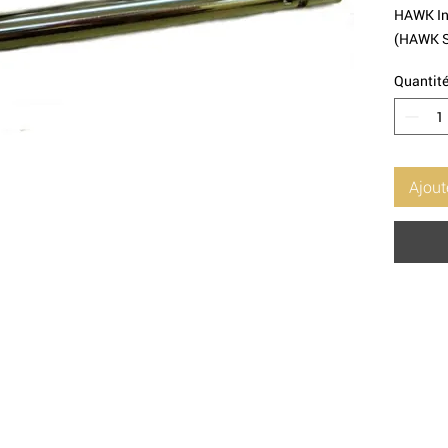
HAWK In
(HAWK S
Quantit
Ajout