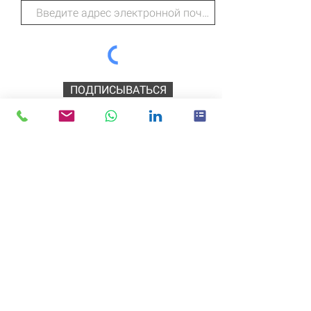
ПОДПИСЫВАТЬСЯ
Дикие технологии
218 Хиггинс-стрит
Скромный
Техас
77338
ЗВОНИТЕ: (281) 540-3208
Главная |
Политика
конфиденциальности/Условия и
положения
|
Вход в службу поддержки
|
О
|
Связаться с нами