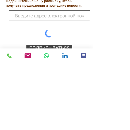
Подпишитесь на нашу рассылку, чтобы
получать предложения и последние новости.
ПОДПИСЫВАТЬСЯ
Дикие технологии
218 Хиггинс-стрит
Скромный
Техас
77338
ЗВОНИТЕ: (281) 540-3208
Главная |
Политика
конфиденциальности/Условия и
положения
|
Вход в службу поддержки
|