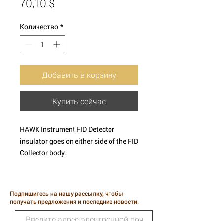
Цена
70,10 $
Количество
*
Добавить в корзину
Купить сейчас
HAWK Instrument FID Detector
insulator goes on either side of the FID
Collector body.
Two insulators are on the FID
Collector body (top & bottom) so it is
Подпишитесь на нашу рассылку, чтобы
recommended that you buy in Qty 2.
получать предложения и последние новости.