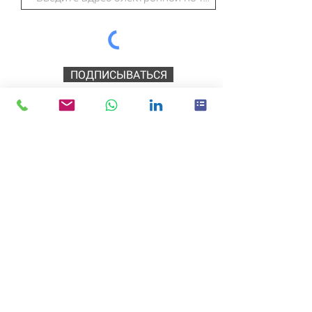
ПОДПИСЫВАТЬСЯ
Дикие технологии
218 Хиггинс-стрит
Скромный
Техас
77338
ЗВОНИТЕ: (281) 540-3208
Главная |
Политика
конфиденциальности/Условия и
положения
|
Вход в службу поддержки
|
О
|
Связаться с нами