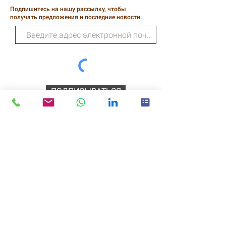
Подпишитесь на нашу рассылку, чтобы
получать предложения и последние новости.
ПОДПИСЫВАТЬСЯ
Дикие технологии
218 Хиггинс-стрит
Скромный
Техас
77338
ЗВОНИТЕ: (281) 540-3208
Главная |
Политика
конфиденциальности/Условия и