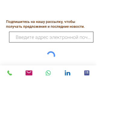
Подпишитесь на нашу рассылку, чтобы
получать предложения и последние новости.
ПОДПИСЫВАТЬСЯ
Дикие технологии
218 Хиггинс-стрит
Скромный
Техас
77338
ЗВОНИТЕ: (281) 540-3208