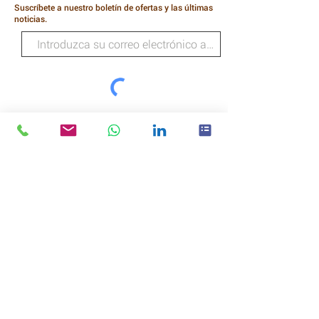
Suscríbete a nuestro boletín de ofertas y las últimas
noticias.
Se recomienda cambiar las mallas del
crisol anualmente o antes, según la
cantidad y el tipo de muestras
analizadas.
SUSCRIBIR
Tecnologías salvajes
Calle Higgins 218
Humilde
Texas
77338
LLAME: (281) 540-3208
Inicio |
Política de Privacidad/Términos y
Condiciones
|
Inicio de sesión de soporte
|