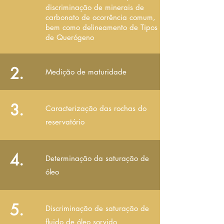
discriminação de minerais de
carbonato de ocorrência comum,
bem como delineamento de Tipos
de Querógeno
2.
Medição de maturidade
3.
Caracterização das rochas do
reservatório
4.
Determinação da saturação de
óleo
5.
Discriminação de saturação de
fluido de óleo sorvido