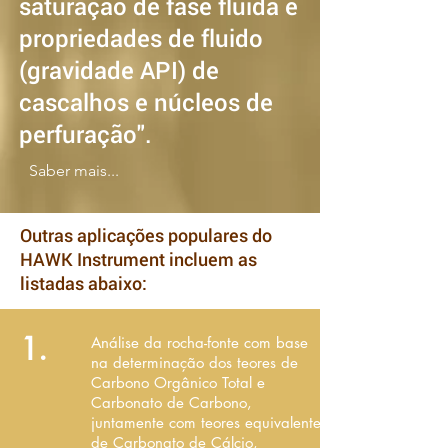
saturação de fase fluida e
propriedades de fluido
(gravidade API) de
cascalhos e núcleos de
perfuração".
Saber mais...
Outras aplicações populares do
HAWK Instrument incluem as
listadas abaixo:
1.
Análise da rocha-fonte com base
na determinação dos teores de
Carbono Orgânico Total e
Carbonato de Carbono,
juntamente com teores equivalentes
de Carbonato de Cálcio,