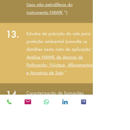
Usos não petrolíferos do
instrumento HAWK
”)
13.
Estudos de poluição do solo para
proteção ambiental (consulte os
detalhes nesta nota de aplicação “
Análise HAWK de Aparas de
Perfuração, Núcleos, Afloramentos
e Amostras de Solo
”
14.
Caracterização de formações
rochosas (revisar estudos de caso
AAPG/URTeC), como
Águia Ford
,
Marcelo,
Bakken,
bem como várias formações
rochosas dos EUA