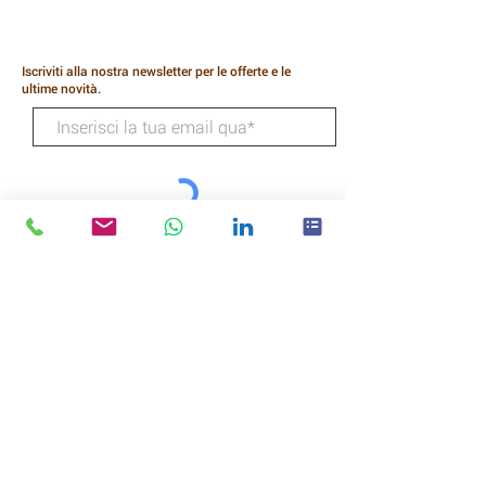
Iscriviti alla nostra newsletter per le offerte e le
ultime novità.
SOTTOSCRIVI
Tecnologie del gatto selvatico
Via Higgins 218
Umile
Texas
77338
CHIAMARE: (281) 540-3208