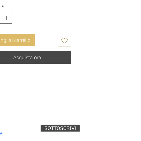
à
*
ngi al carrello
Acquista ora
SOTTOSCRIVI